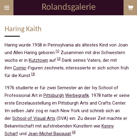
Rolandsgalerie
Zum
Hauptinhalt
springen
Haring Kaith
Haring wurde 1958 in Pennsylvania als ältestes Kind von Joan
[
1
]
und Allen Haring geboren.
Zusammen mit drei Schwestern
[
2
]
wuchs er in
Kutztown
auf.
Dank seines Vaters, der mit
ihm
Comic
-Figuren zeichnete, interessierte er sich schon früh
[
3
]
für die Kunst.
1976 studierte er für zwei Semester an der Ivy School of
Professional Art in
Pittsburgh
Werbegrafik
. 1978 hatte er seine
erste Einzelausstellung im Pittsburgh Arts and Crafts Center.
Im selben Jahr zog er nach New York und schrieb sich an
der
School of Visual Arts
(SVA) ein. Zu dieser Zeit machte er
Bekanntschaft mit aufstrebenden Künstlern wie
Kenny
[
4
]
Scharf
und
Jean-Michel Basquiat
.