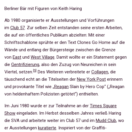
Berliner Bär mit Figuren von Keith Haring
Ab 1980 organisierte er Ausstellungen und Vorführungen
im
Club 57
. Zur selben Zeit entstanden seine ersten Arbeiten,
die auf ein öffentliches Publikum abzielten: Mit einer
Schriftschablone sprühte er den Text Clones Go Home auf die
Wände und entlang der Bürgersteige zwischen die Grenze
von
East
und
West Village
. Damit wollte er ein Statement gegen
die
Gentrifizierung
, also den Zuzug von Neureichen in sein
[
5
]
Viertel, setzen.
Des Weiteren verbreitete er
Collagen
, die
täuschend echt an die Titelseiten der
New York Post
erinnern
und provokante Titel wie „
Reagan
Slain by Hero Cop“ („Reagan
von heldenhaftem Polizisten getötet“) enthielten.
Im Juni 1980 wurde er zur Teilnahme an der
Times Square
Show
eingeladen. Im Herbst desselben Jahres verließ Haring
die SVA und arbeitete weiter im Club 57 und im
Mudd Club
, wo
er Ausstellungen
kuratierte
. Inspiriert von der Graffiti-