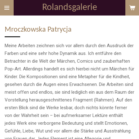
Rolandsgalerie
Zum
Hauptinhalt
springen
Mroczkowska Patrycja
Meine Arbeiten zeichnen sich vor allem durch den Ausdruck der
Farben und eine sehr hohe Dynamik aus. Ich entführe den
Betrachter in die Welt der Märchen, Comics und zauberhaften
Pop-Art. Allerdings handelt es sich hierbei nicht um Märchen für
Kinder. Die Kompositionen sind eine Metapher für die Kindheit,
gesehen durch die Augen eines Erwachsenen. Die Arbeiten sind
meist offen und endlos, sie sind lediglich ein aus dem Raum der
Vorstellung herausgeschnittenes Fragment (Rahmen). Auf den
ersten Blick sind die Werke lesbar, doch nichts könnte ferner
von der Wahrheit sein – bei aufmerksamer Lektüre enthält
jedes Werk eine verborgene Bedeutung und stellt Emotionen,
Gefühle, Liebe, Wut und vor allem die Stärke und Ausstrahlung
von Frauen dar. Jedes Element ist eine Allegorie und