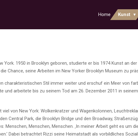
Home
Kunst
York. 1950 in Brooklyn geboren, studierte er bis 1974 Kunst an der Un
r die Chance, seine Arbeiten im New Yorker Brooklyn Museum zu präs
en charakteristischen Stil immer weiter und erschuf ein Meer von farb
te und arbeitete bis zu seinem Tod am 26. Dezember 2011 in seinem 
ieht viel von New York: Wolkenkratzer und Wagenkolonnen, Leuchtrek
n Central Park, die Brooklyn Bridge und den Broadway, Straßenzüge
ines: Menschen, Menschen, Menschen. ‚In meiner Arbeit geht es um di
n.’ Dabei betrachtet Rizzi seine Heimatstadt als vorbildliches Sozia